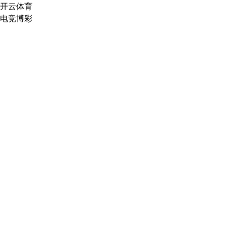
开云体育
电竞博彩