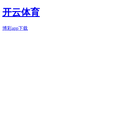
开云体育
博彩app下载