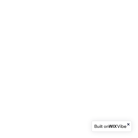
Built on