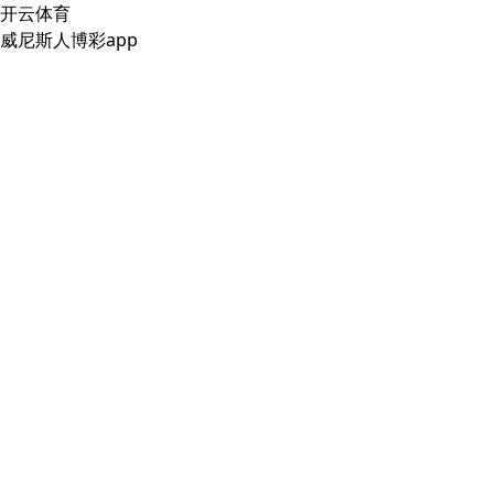
开云体育
威尼斯人博彩app