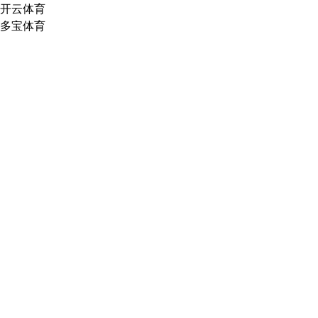
开云体育
多宝体育