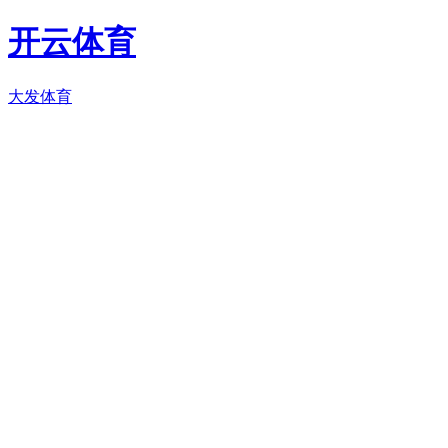
开云体育
大发体育