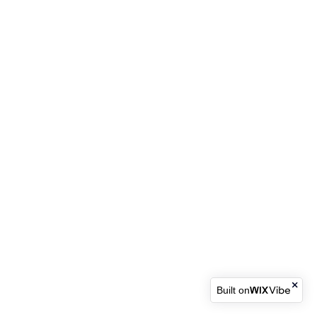
Built on