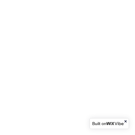
Built on