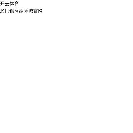
开云体育
澳门银河娱乐城官网