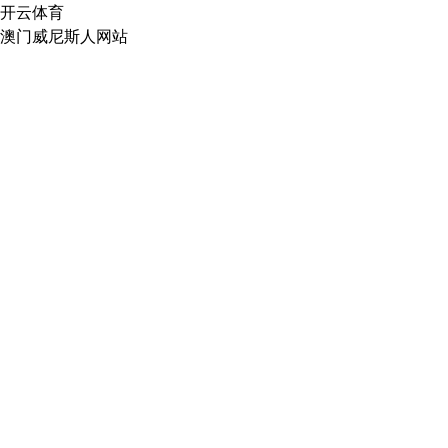
开云体育
澳门威尼斯人网站