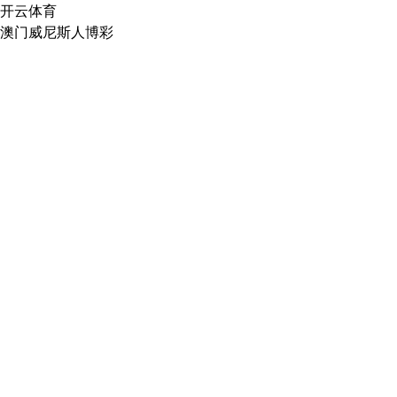
开云体育
澳门威尼斯人博彩