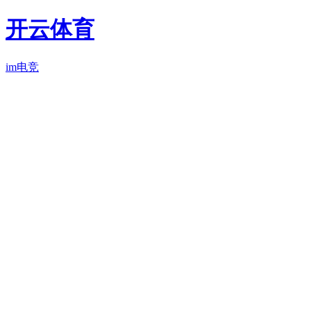
开云体育
im电竞