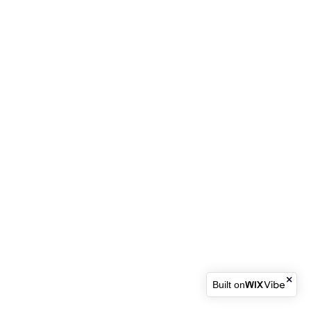
Built on