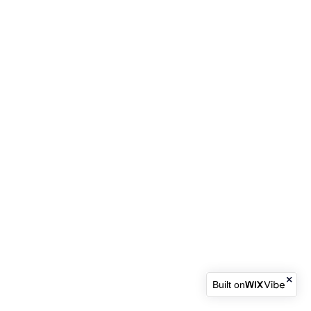
Built on