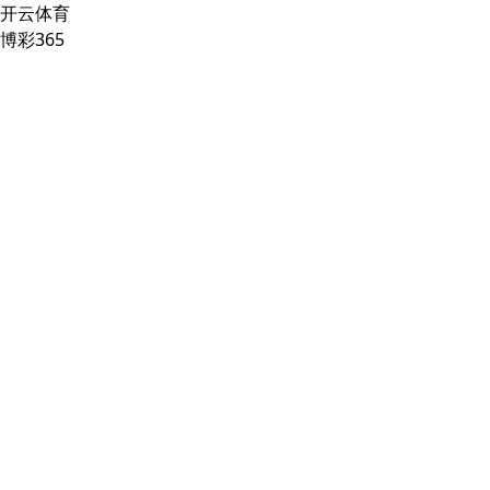
开云体育
博彩365