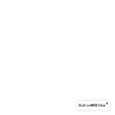
Built on