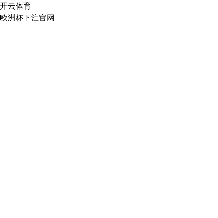
开云体育
欧洲杯下注官网