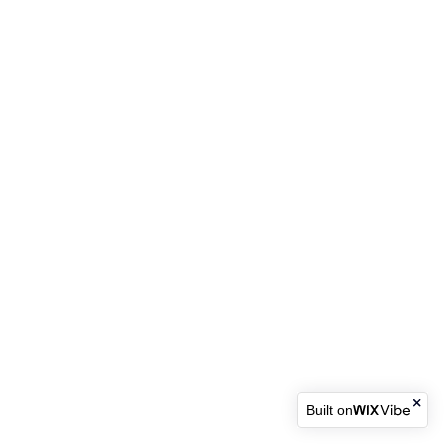
Built on