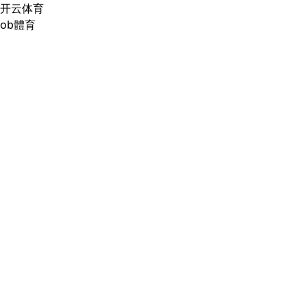
开云体育
ob體育