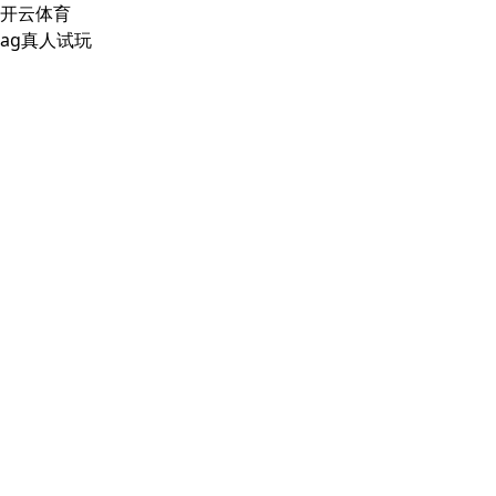
开云体育
ag真人试玩