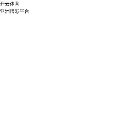
开云体育
亚洲博彩平台