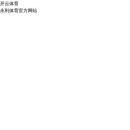
开云体育
永利体育官方网站