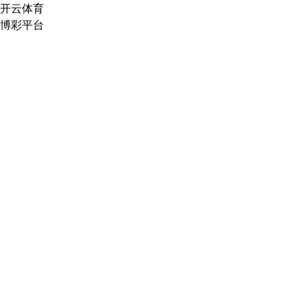
开云体育
博彩平台