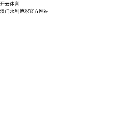
开云体育
澳门永利博彩官方网站