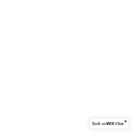
Built on