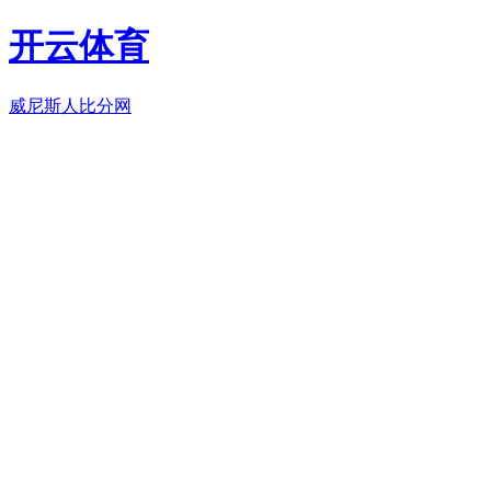
开云体育
威尼斯人比分网