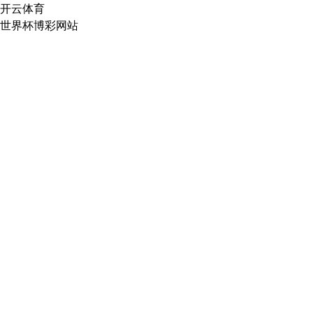
开云体育
世界杯博彩网站