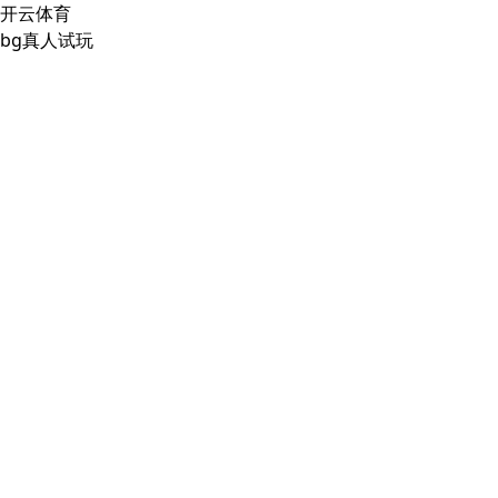
开云体育
bg真人试玩