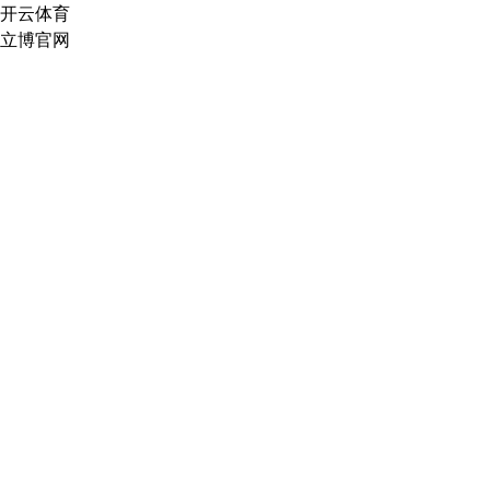
开云体育
立博官网