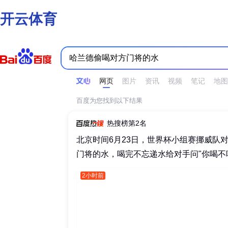
开云体育
时间不限
所有网页和文件
站点内检索
网页
图片
资讯
视频
笔记
地图
百度为您找到以下结果
热搜榜第2名
北京时间6月23日，世界杯小组赛挪威队
门将的水，喝完不忘递水给对手问"你喝不喝"
2小时前