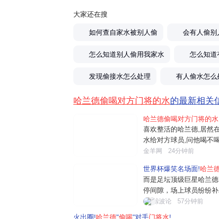
大家还在搜
如何查自家水被别人偷
会有人偷别
怎么知道别人偷用我家水
怎么知道
发现偷接水怎么处理
有人偷水怎么
哈兰德偷喝对方门将的水
的最新相关
哈兰德偷喝对方门将的水
喜欢整活的哈兰德,居然
水给对方球员,问他喝不
了。 哈兰德还有幽默凡尔
金羊网
24分钟前
好,连自己都说不清为何总
世界杯爆笑名场面!
哈兰
兰德虽然只有20次触球,
而是足坛顶级巨星哈兰德
停间隙，场上球员纷纷补
拿起塞内加尔门将的饮用
鲸波论
57分钟前
没有尴尬躲闪，反而大大
火出圈!
哈兰德
"
偷喝
"对手
门将水
!