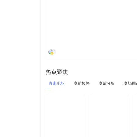
猫熊说体坛
热点聚焦
直击现场
赛前预热
赛后分析
赛场周