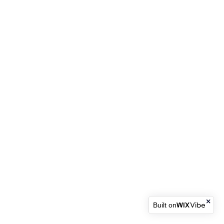
Built on