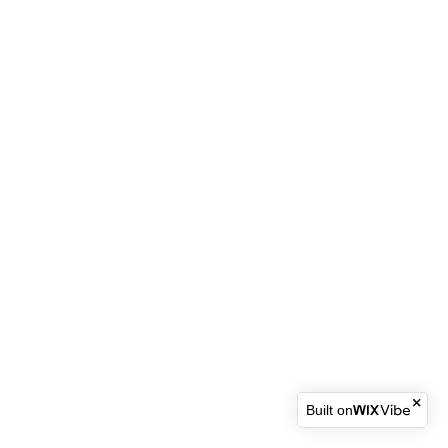
Built on