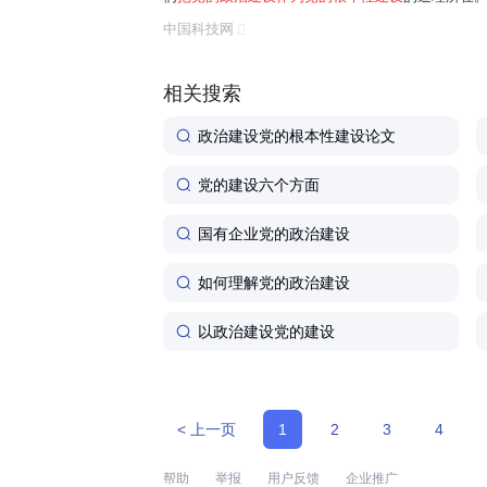
任务是保证全党服从中央,坚持党中央权威和集中统
中国科技网
题。习近平总书记曾讲过一个长征故事:"红军...
相关搜索
政治建设党的根本性建设论文
党的建设六个方面
国有企业党的政治建设
如何理解党的政治建设
以政治建设党的建设
< 上一页
1
2
3
4
帮助
举报
用户反馈
企业推广