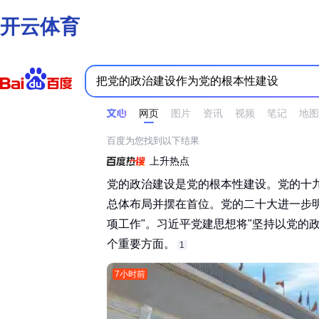
开云体育
时间不限
所有网页和文件
站点内检索
网页
图片
资讯
视频
笔记
地图
百度为您找到以下结果
上升热点
党的政治建设是党的根本性建设。党的十
总体布局并摆在首位。党的二十大进一步
项工作"。习近平党建思想将"坚持以党的政
个重要方面。‌‌
1
7小时前