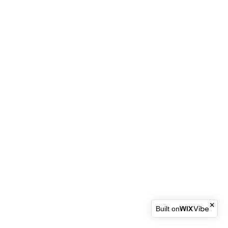
Built on