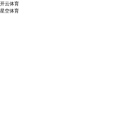
开云体育
星空体育