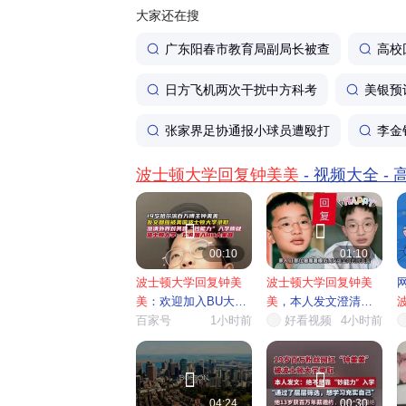
大家还在搜
广东阳春市教育局副局长被查
高校
日方飞机两次干扰中方科考
美银预
张家界足协通报小球员遭殴打
李金
波士顿大学回复钟美美
- 视频大全 -


00:10
01:10
波士顿大学回复钟美
波士顿大学回复钟美
美
：欢迎加入BU大家
美
，本人发文澄清留
庭
百家号
1小时前
学相关...
好看视频
4小时前
需


04:24
00:30