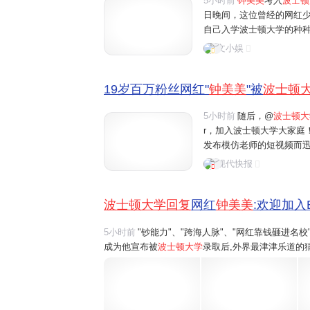
5小时前
钟美美
考入
波士顿
日晚间，这位曾经的网红
自己入学波士顿大学的种
话："我上的波士顿大学是
文小娱
能力敲门入学的学校。"这
19岁百万粉丝网红"
钟美美
"被
波士顿
5小时前
随后，@
波士顿大
r，加入波士顿大学大家庭！
发布模仿老师的短视频而
绝多家公司的高额签约。
现代快报
他100万元的签约费用，他
波士顿大学回复
网红
钟美美
:欢迎加入B
5小时前
"钞能力"、"跨海人脉"、"网红靠钱砸进名
成为他宣布被
波士顿大学
录取后,外界最津津乐道的猜
钟美美在社交平台发布长视频声明,全盘驳斥了种种
所"正规、品质较好的学校",绝...