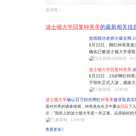
新浪网
波士顿大学回复钟美美
的最新相关信
曾因模仿老师火爆全网,1
6月22日，网红钟美美发
确实已被波士顿大学录取
读，度过我的本科时光，
指尖新闻沈阳晚报
4
有点惶恐怕耗费公共关注
波士顿大学回复钟美美
:
的朋友做几点说明：我文
6月22日，19岁网红钟
能力强的同学。正因为
于明年正式入读，感谢大
算不上学霸，正因如此才
大象新闻
2小时前
升自己。他同时澄清外界
波士顿大学
确认百万粉丝网红
钟美美
被录取真实性
没有靠人脉和额外花钱走
面对外界的诸多猜测，钟美美在长文中重点
回应
了
与个人特长...
示："我所上的波士顿大学是一所正规、品质较好的
实际上我也没有、不用缴纳正常学费以外的费用。
大象新闻
1小时前
还看重社会实践、个人专长等等综合因素。我...
查看更多