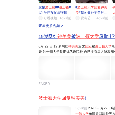
航拍
波士顿
##
波士顿
#
#
波士顿大学回复钟美
#科学##航拍##美国##
美
#我的天钟美美被波
波士...
好看视频
1小时前
士顿...
爱奇艺
4小时前
靠
查看更多视频 >
19岁网红
钟美美
被
波士顿大学
录取!拒
6月 22 日,19 岁网红
钟美美
发文
回应
被
波士顿大学
录
疑:波士顿大学是正规优质院校,自己没有靠人脉和额
践与个人特长,全程正规申请、层层筛选才拿到入学资格
ZAKER
波士顿大学回复钟美美
!
3小时前
2026年6月22
士顿大学
录取并回应外界