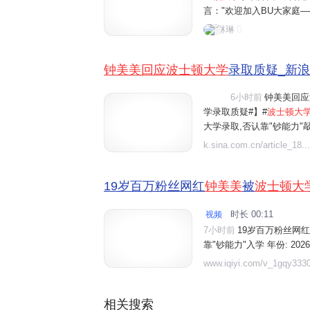
言："欢迎加入BU大家庭—
erriers疯狂打call
琳琳
论视为校方对钟美美申请
钟美美回应波士顿大学
录取质疑_新
6小时前
钟美美回应
视频
学录取质疑#】#
波士顿大

大学录取,否认靠"钞能力"
正规渠道、扎实准备申请资
k.sina.com.cn/article_18...
过网络挣的钱,除了自己和家
19岁百万粉丝网红
钟美美
被
波士顿大
时长 00:11
视频

7小时前
19岁百万粉丝网红
靠"钞能力"入学 年份: 202
录取】19岁百万粉丝网红
www.iqiyi.com/v_1gqy3330
靠"钞能力"入学.精彩内容,
百万粉丝网红钟美美被波士顿
相关搜索