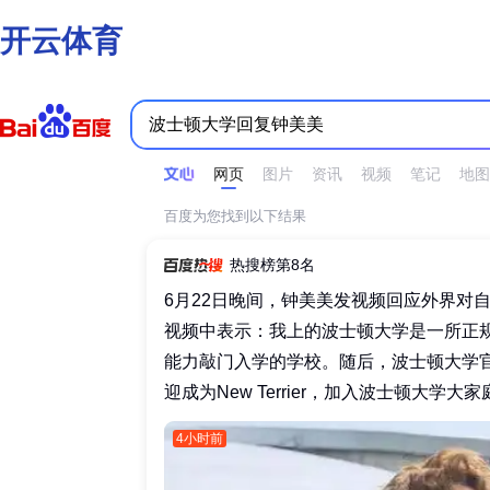
开云体育
时间不限
所有网页和文件
站点内检索
网页
图片
资讯
视频
笔记
地图
百度为您找到以下结果
热搜榜第8名
6月22日晚间，钟美美发视频回应外界对
视频中表示：我上的波士顿大学是一所正
能力敲门入学的学校。随后，波士顿大学
迎成为New Terrier，加入波士顿大学大家庭
4小时前