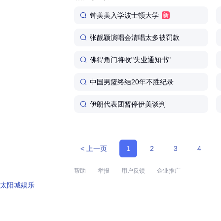
钟美美入学波士顿大学
新
张靓颖演唱会清唱太多被罚款
佛得角门将收"失业通知书"
中国男篮终结20年不胜纪录
伊朗代表团暂停伊美谈判
< 上一页
1
2
3
4
帮助
举报
用户反馈
企业推广
太阳城娱乐