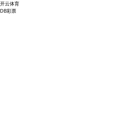
开云体育
DB彩票