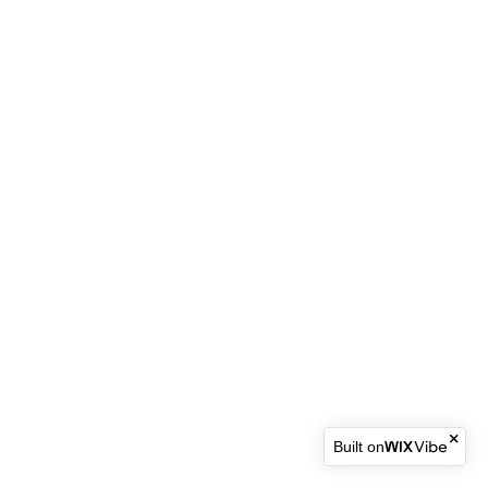
Built on