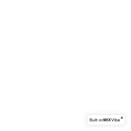
Built on