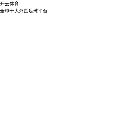
开云体育
全球十大外围足球平台