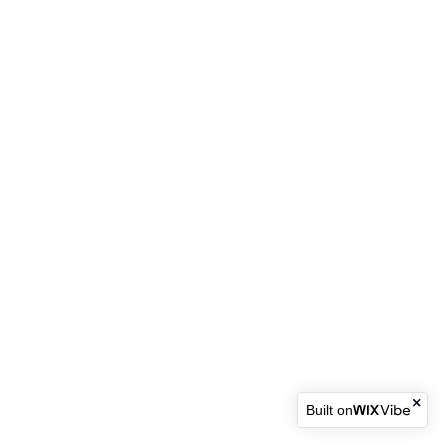
Built on