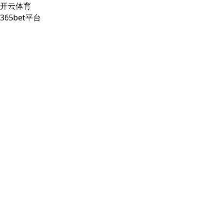
开云体育
365bet平台