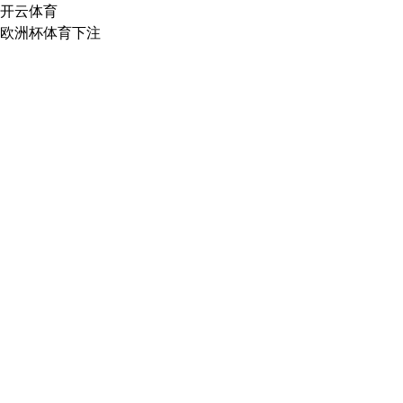
开云体育
欧洲杯体育下注