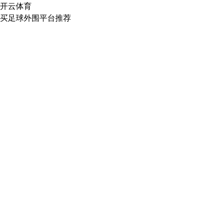
开云体育
买足球外围平台推荐