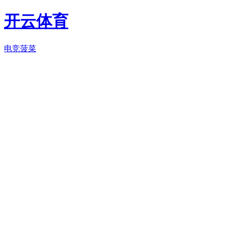
开云体育
电竞菠菜