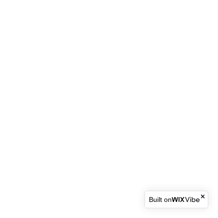
Built on