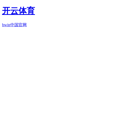
开云体育
bwin中国官网