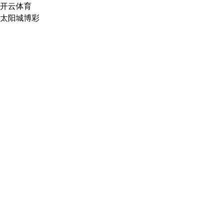
开云体育
太阳城博彩