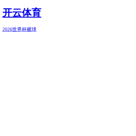
开云体育
2026世界杯赌球