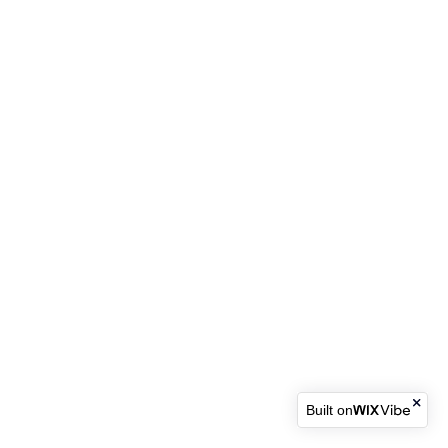
Built on