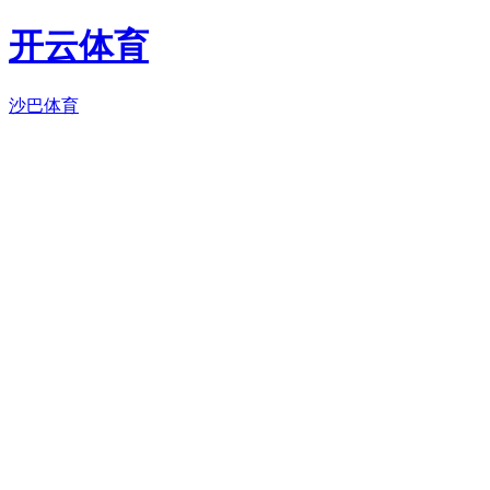
开云体育
沙巴体育