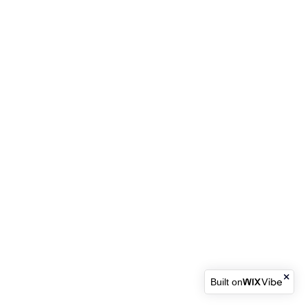
Built on