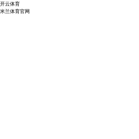
开云体育
米兰体育官网