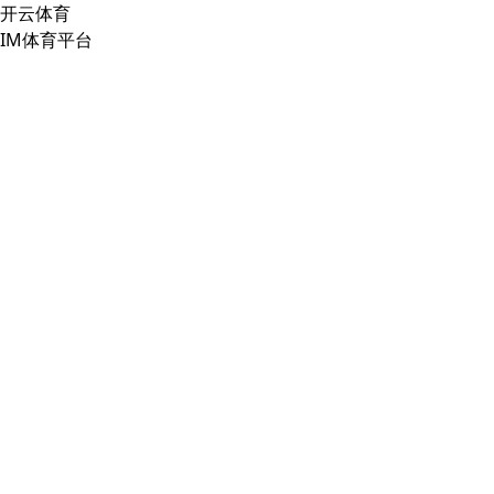
开云体育
IM体育平台